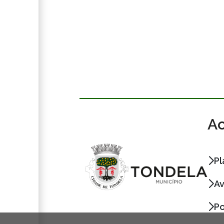
Ac
Pl
Av
Po