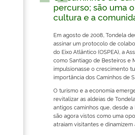
percurso; são uma op
cultura e a comunid
Em agosto de 2008, Tondela deu
assinar um protocolo de colabo
AÇÃO SOCIAL
do Eixo Atlântico (OSPEA), a Ass
CÂMARA
como Santiago de Besteiros e M
BARRO NEGRO DE
AMBIENTE
impulsionasse o crescimento tu
MOLELOS
importância dos Caminhos de S
ASSEMBLEIA
SISTEMA DE
ATENDIMENTO
CULTURA
LINHO
O turismo e a economia emergem
INFORMAÇÃO
SOCIAL
HORÁRIO
APOIOS
AÇÃO SOCIAL
GEOGRÁFICA (SIG)
FREGUESIAS
DESPORTO
revitalizar as aldeias de Tonde
ATENDIMENTO
DESPORTIVOS
ESCOLAR
DESENVOLVIMENTO
ARQUIVO MUNICIPAL
MUNICÍPIO
antigos caminhos que, desde a
EMISSÃO DE PLANTAS
APOIOS SOCIAIS
ECOPISTA
ECONÓMICO
DE TONDELA
são agora vistos como uma opo
INFORMAÇÃO
EQUIPAMENTOS
BOLSA DE ESTUDO
CENTRO DE RECOLHA
EDUCAÇÃO
BALCÃO ÚNICO
DESCOBRIR
TONDELA INVESTE
COMPOSIÇÃO
RECRUTAMENTO
FINANCEIRA
DESPORTIVOS
ENSINO SUPERIOR
OFICIAL DE ANIMAIS
atraiam visitantes e dinamizem a
REDE DE
CAMINHOS DE
ZONA INDUSTRIAL DO
VIVER
SERVIÇOS ONLINE
BEM-ESTAR ANIMAL
ORÇAMENTO & GOP
2026
DESPORTO
REDE SOCIAL
FOGOS FLORESTAIS
PRESIDENCIAIS 2026
BIBLIOTECAS DE
SANTIAGO
LAJEDO