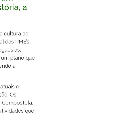
tória, a
a cultura ao
al das PME’s
eguesias,
r um plano que
cendo a
atuais e
ção. Os
e Compostela,
atividades que