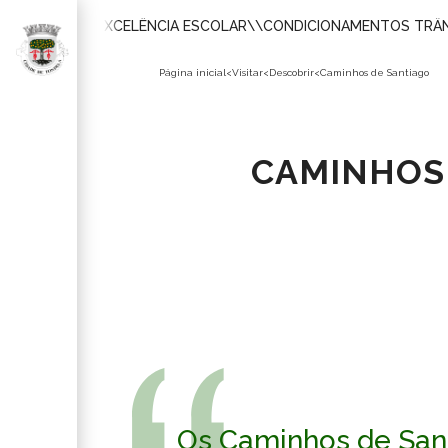
 DE MÉRITO E EXCELÊNCIA ESCOLAR
\\
CONDICIONAMENTOS TRÂNS
Página inicial
<
Visitar
<
Descobrir
<
Caminhos de Santiago
CAMINHOS
PARTILHAR
Os Caminhos de San