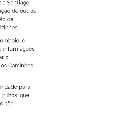
de Santiago,
ação de outras
ção de
izinhos.
comboio, é
e informações
ar o
r os Caminhos
nidade para
trilhos, que
dição.