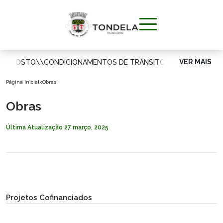
VER MAIS
DE AGOSTO
\\
CONDICIONAMENTOS DE TRÂNSITO
\\
MUNICÍPIO
Página inicial
<
Obras
VIVER
Obras
Última Atualização
27 março, 2025
APOIAR O
CIDADÃO
VISITAR
Projetos Cofinanciados
INVESTIR