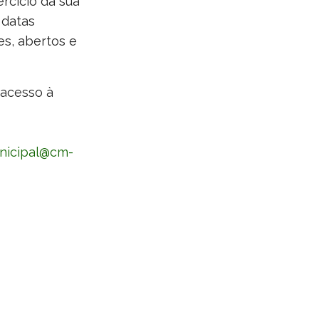
rcício da sua
 datas
s, abertos e
 acesso à
nicipal@cm-