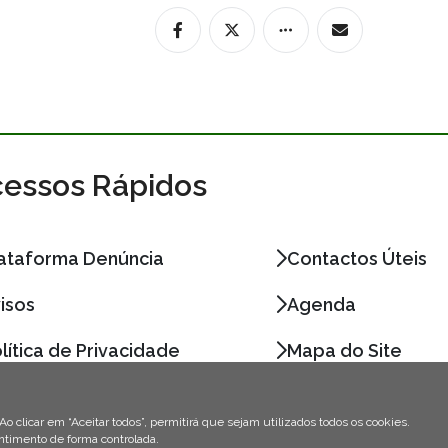
essos Rápidos
ataforma Denúncia
Contactos Úteis
isos
Agenda
lítica de Privacidade
Mapa do Site
Ao clicar em “Aceitar todos”, permitirá que sejam utilizados todos os cookies.
entimento de forma controlada.