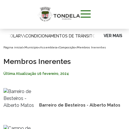
VER MAIS
A ESCOLAR
\\
CONDICIONAMENTOS DE TRÂNSITO
\\
MUNICÍPIO
Página inicial
<
Município
<
Assembleia
<
Composição
<
Membros Inerentes
VIVER
Membros Inerentes
Última Atualização
16 fevereiro, 2024
APOIAR O
CIDADÃO
VISITAR
Barreiro de Besteiros - Alberto Matos
INVESTIR